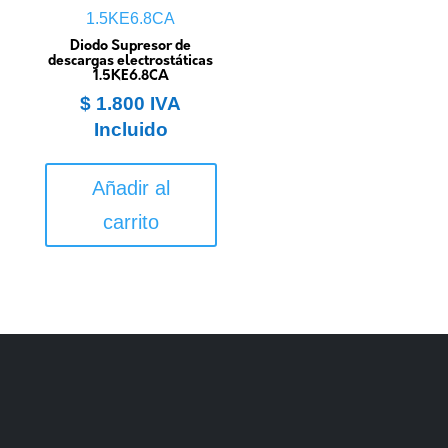
Diodo Supresor de
descargas electrostáticas
1.5KE6.8CA
$
1.800
IVA
Incluido
Añadir al
carrito