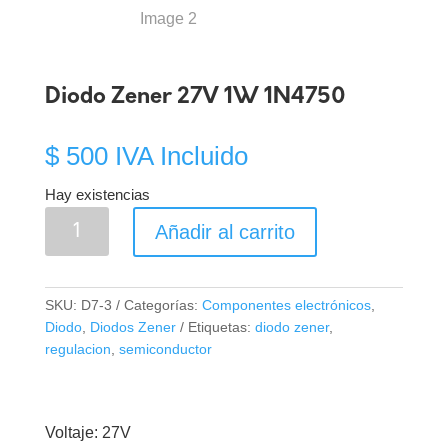
Diodo Zener 27V 1W 1N4750
$
500
IVA Incluido
Hay existencias
Diodo
Añadir al carrito
Zener
27V
1W
SKU:
D7-3
Categorías:
Componentes electrónicos
,
1N4750
Diodo
,
Diodos Zener
Etiquetas:
diodo zener
,
cantidad
regulacion
,
semiconductor
Voltaje: 27V