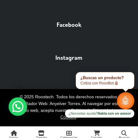
Facebook
Instagram
¿Buscas un producto?
Cotiza con RoosBot 🤖
© 2025 Roostech. Todos los derechos reservados.
🤖
Diseñador Web: Anyelver Torres
. Al navegar por este
sitio web, acepta nuestra
Política de Privacidad y
¿Necesitas ayuda?
Habla con un asesor
Cookies
.
Inicio
Tienda
Categorías
Carrito
Buscar