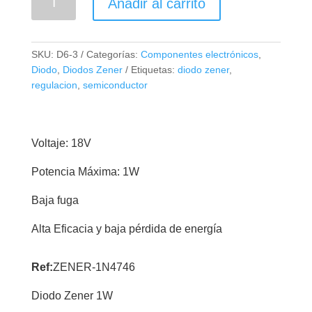
Añadir al carrito
Zener
18V
1W
SKU:
D6-3
Categorías:
Componentes electrónicos
,
1N4746
Diodo
,
Diodos Zener
Etiquetas:
diodo zener
,
cantidad
regulacion
,
semiconductor
Voltaje: 18V
Potencia Máxima: 1W
Baja fuga
Alta Eficacia y baja pérdida de energía
Ref:
ZENER-1N4746
Diodo Zener 1W