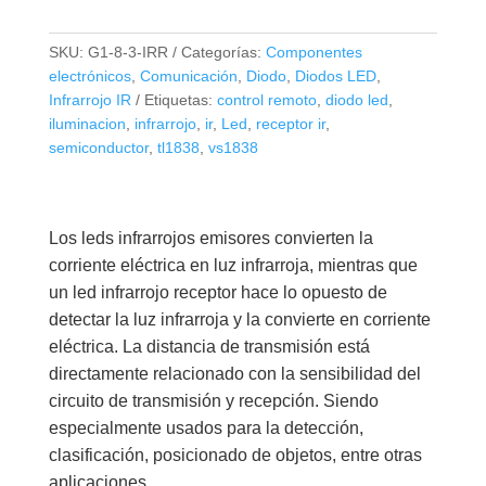
de
5
SKU:
G1-8-3-IRR
Categorías:
Componentes
mm
electrónicos
,
Comunicación
,
Diodo
,
Diodos LED
,
-
Infrarrojo IR
Etiquetas:
control remoto
,
diodo led
,
IR
iluminacion
,
infrarrojo
,
ir
,
Led
,
receptor ir
,
semiconductor
,
tl1838
,
vs1838
Receptor
cantidad
Los leds infrarrojos emisores convierten la
corriente eléctrica en luz infrarroja, mientras que
un led infrarrojo receptor hace lo opuesto de
detectar la luz infrarroja y la convierte en corriente
eléctrica. La distancia de transmisión está
directamente relacionado con la sensibilidad del
circuito de transmisión y recepción. Siendo
especialmente usados para la detección,
clasificación, posicionado de objetos, entre otras
aplicaciones.