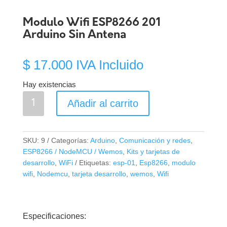
Modulo Wifi ESP8266 201
Arduino Sin Antena
$
17.000
IVA Incluido
Hay existencias
Modulo
Añadir al carrito
Wifi
ESP8266
201
SKU:
9
Categorías:
Arduino
,
Comunicación y redes
,
Arduino
ESP8266 / NodeMCU / Wemos
,
Kits y tarjetas de
Sin
desarrollo
,
WiFi
Etiquetas:
esp-01
,
Esp8266
,
modulo
Antena
wifi
,
Nodemcu
,
tarjeta desarrollo
,
wemos
,
Wifi
cantidad
Especificaciones: