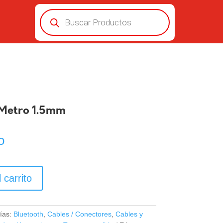
Búsqueda
de
productos
 Metro 1.5mm
o
 carrito
ías:
Bluetooth
,
Cables / Conectores
,
Cables y