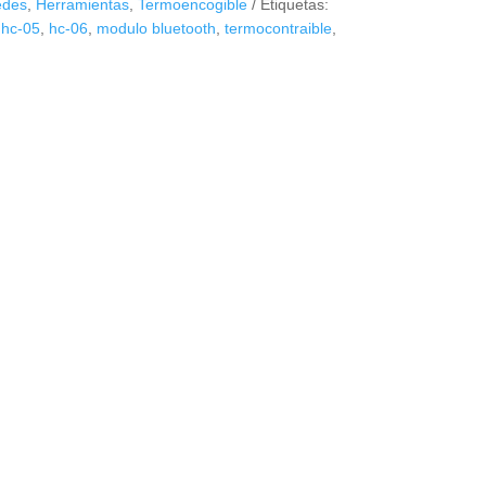
edes
,
Herramientas
,
Termoencogible
Etiquetas:
,
hc-05
,
hc-06
,
modulo bluetooth
,
termocontraible
,