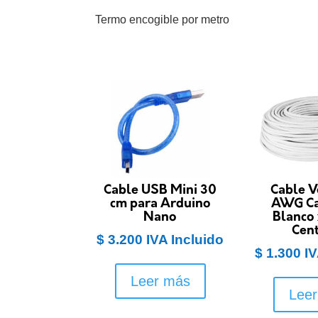
Termo encogible por metro
Cable USB Mini 30
Cable V
cm para Arduino
AWG Ca
Nano
Blanco
Cen
$
3.200
IVA Incluido
$
1.300
IV
Leer más
Lee