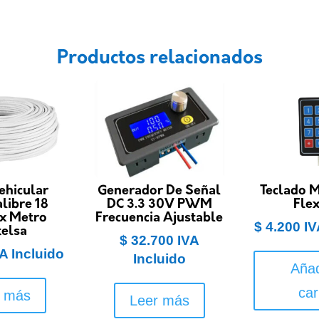
Productos relacionados
ehicular
Generador De Señal
Teclado M
libre 18
DC 3.3 30V PWM
Flex
 x Metro
Frecuencia Ajustable
$
4.200
IV
telsa
$
32.700
IVA
A Incluido
Incluido
Añad
car
r más
Leer más