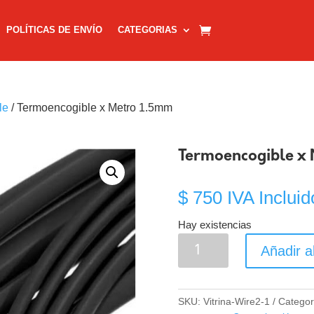
POLÍTICAS DE ENVÍO
CATEGORIAS
le
/ Termoencogible x Metro 1.5mm
Termoencogible x
$
750
IVA Incluid
Hay existencias
Termoencogible
Añadir al
x
Metro
1.5mm
SKU:
Vitrina-Wire2-1
Categor
cantidad