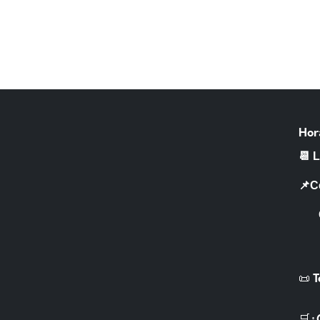
Hor
📆 
📌C
CR 
📜 
🛒¿