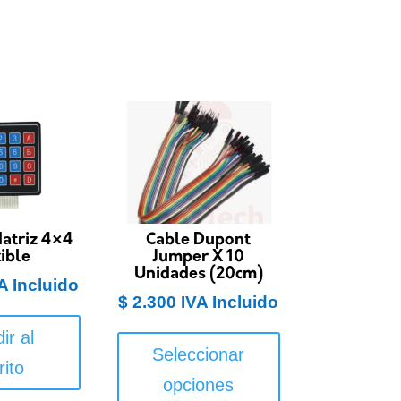
atriz 4×4
Cable Dupont
ible
Jumper X 10
Unidades (20cm)
A Incluido
$
2.300
IVA Incluido
Este
ir al
producto
Seleccionar
rito
tiene
opciones
múltiples