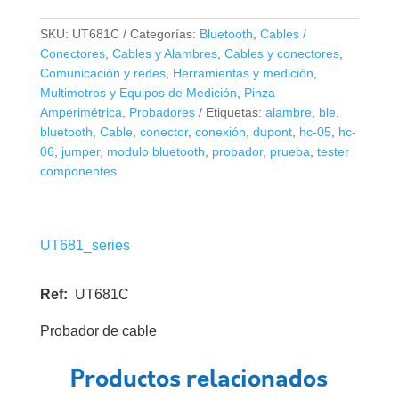
De
Cables
SKU:
UT681C
Categorías:
Bluetooth
,
Cables /
Uni-
Conectores
,
Cables y Alambres
,
Cables y conectores
,
Trend
Comunicación y redes
,
Herramientas y medición
,
UT681C
Multimetros y Equipos de Medición
,
Pinza
cantidad
Amperimétrica
,
Probadores
Etiquetas:
alambre
,
ble
,
bluetooth
,
Cable
,
conector
,
conexión
,
dupont
,
hc-05
,
hc-
06
,
jumper
,
modulo bluetooth
,
probador
,
prueba
,
tester
componentes
UT681_series
Ref:
UT681C
Probador de cable
Productos relacionados