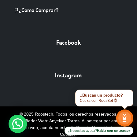
🛒¿Como Comprar?
Facebook
Instagram
¿Buscas un producto?
Cotiza con RoosBot 🤖
© 2025 Roostech. Todos los derechos reservados.
🤖
Diseñador Web: Anyelver Torres
. Al navegar por este
sitio web, acepta nuestra
Política de Privacidad y
¿Necesitas ayuda?
Habla con un asesor
Cookies
.