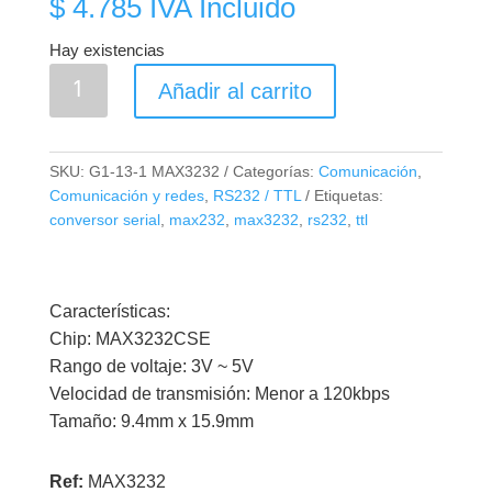
$
4.785
IVA Incluido
Hay existencias
MAX3232
Añadir al carrito
Mini
Conversor
RS232
SKU:
G1-13-1 MAX3232
Categorías:
Comunicación
,
a
Comunicación y redes
,
RS232 / TTL
Etiquetas:
TTL
conversor serial
,
max232
,
max3232
,
rs232
,
ttl
cantidad
Características:
Chip: MAX3232CSE
Rango de voltaje: 3V ~ 5V
Velocidad de transmisión: Menor a 120kbps
Tamaño: 9.4mm x 15.9mm
Ref:
MAX3232