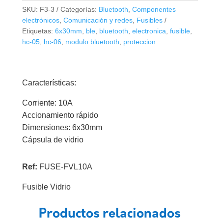
10A
SKU:
F3-3
Categorías:
Bluetooth
,
Componentes
cantidad
electrónicos
,
Comunicación y redes
,
Fusibles
Etiquetas:
6x30mm
,
ble
,
bluetooth
,
electronica
,
fusible
,
hc-05
,
hc-06
,
modulo bluetooth
,
proteccion
Características:
Corriente: 10A
Accionamiento rápido
Dimensiones: 6x30mm
Cápsula de vidrio
Ref:
FUSE-FVL10A
Fusible Vidrio
Productos relacionados