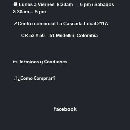
📆 Lunes a Viernes 8:30am – 6 pm /
Sabados
de
8:30am – 5 pm
producto
📌Centro comercial La Cascada Local 211A
CR 53 # 50 – 51 Medellin, Colombia
📜 Terminos y Condiones
🛒¿Como Comprar?
Facebook