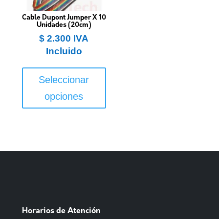
Cable Dupont Jumper X 10
Unidades (20cm)
$
2.300
IVA
Incluido
Este
producto
Seleccionar
tiene
opciones
múltiples
variantes.
Las
opciones
se
pueden
elegir
en
la
Horarios de Atención
página