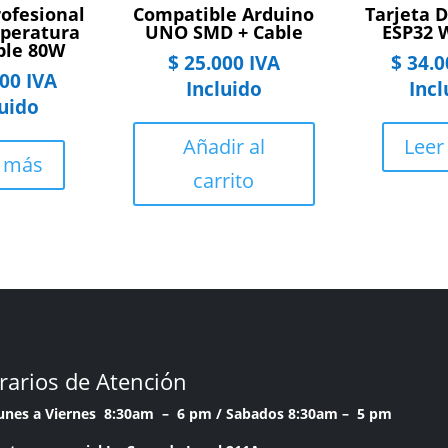
rofesional
Compatible Arduino
Tarjeta D
peratura
UNO SMD + Cable
ESP32
ble 80W
$
25.000
IVA
$
34.0
00
IVA
Incluido
Incl
luido
Añadir al
Leer
r más
carrito
rarios de Atención
Lunes a Viernes 8:30am – 6 pm /
Sabados 8:30am – 5 pm