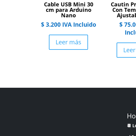
Cable USB Mini 30
Cautin P
cm para Arduino
Con Tem
Nano
Ajusta
$
3.200
IVA Incluido
$
75.0
Inc
Leer más
Lee
Ho
📆 