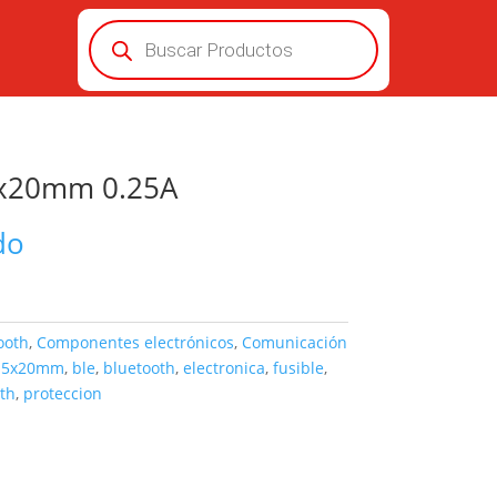
Búsqueda
de
productos
 5x20mm 0.25A
do
ooth
,
Componentes electrónicos
,
Comunicación
:
5x20mm
,
ble
,
bluetooth
,
electronica
,
fusible
,
th
,
proteccion