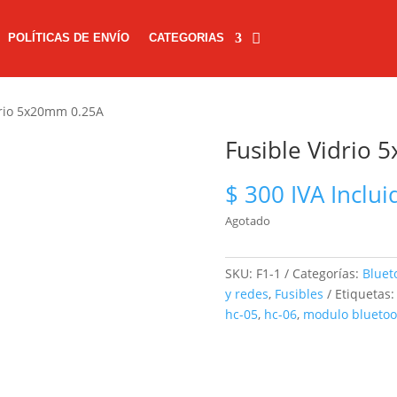
POLÍTICAS DE ENVÍO
CATEGORIAS
drio 5x20mm 0.25A
Fusible Vidrio
$
300
IVA Inclui
Agotado
SKU:
F1-1
Categorías:
Bluet
y redes
,
Fusibles
Etiquetas
hc-05
,
hc-06
,
modulo bluetoo