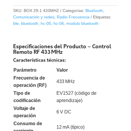
433MHz
4
SKU:
BOX 29-1 433MHZ
Categorías:
Bluetooth
,
Botones
Comunicación y redes
,
Radio Frecuencia
Etiquetas:
Programable
ble
,
bluetooth
,
hc-05
,
hc-06
,
modulo bluetooth
cantidad
Especificaciones del Producto – Control
Remoto RF 433 MHz
Características técnicas:
Parámetro
Valor
Frecuencia de
433 MHz
operación (RF)
Tipo de
EV1527 (código de
codificación
aprendizaje)
Voltaje de
6 V DC
operación
Consumo de
12 mA (típico)
corriente