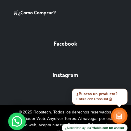
🛒¿Como Comprar?
Facebook
Instagram
¿Buscas un producto?
Cotiza con RoosBot 🤖
© 2025 Roostech. Todos los derechos reservados.
🤖
Diseñador Web: Anyelver Torres
. Al navegar por este
sitio web, acepta nuestra
Política de Privacidad y
¿Necesitas ayuda?
Habla con un asesor