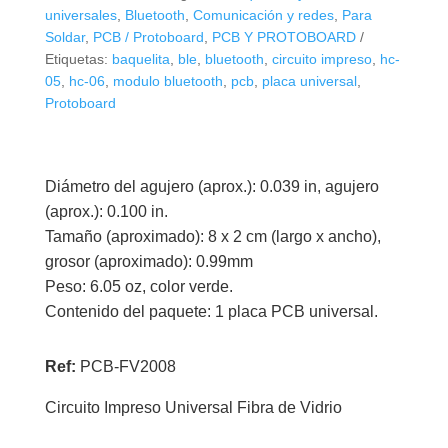
Doble
universales
,
Bluetooth
,
Comunicación y redes
,
Para
Cara
Soldar
,
PCB / Protoboard
,
PCB Y PROTOBOARD
cantidad
Etiquetas:
baquelita
,
ble
,
bluetooth
,
circuito impreso
,
hc-
05
,
hc-06
,
modulo bluetooth
,
pcb
,
placa universal
,
Protoboard
Diámetro del agujero (aprox.): 0.039 in, agujero
(aprox.): 0.100 in.
Tamaño (aproximado): 8 x 2 cm (largo x ancho),
grosor (aproximado): 0.99mm
Peso: 6.05 oz, color verde.
Contenido del paquete: 1 placa PCB universal.
Ref:
PCB-FV2008
Circuito Impreso Universal Fibra de Vidrio