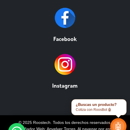
Facebook
Instagram
¿Buscas un producto?
Cotiza con RoosBot 🤖
© 2025 Roostech. Todos los derechos reservados.
🤖
Diseñador Web: Anyelver Torres
. Al navegar por este