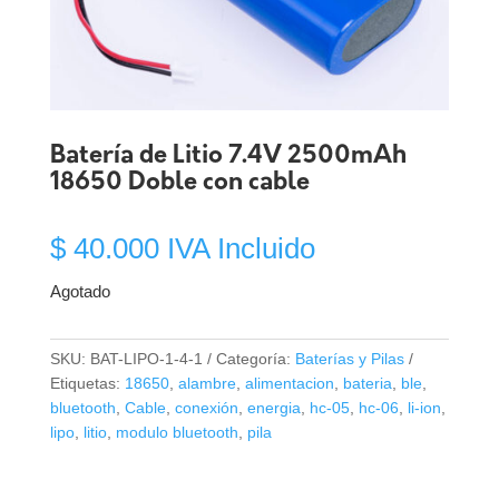
Batería de Litio 7.4V 2500mAh
18650 Doble con cable
$
40.000
IVA Incluido
Agotado
SKU:
BAT-LIPO-1-4-1
Categoría:
Baterías y Pilas
Etiquetas:
18650
,
alambre
,
alimentacion
,
bateria
,
ble
,
bluetooth
,
Cable
,
conexión
,
energia
,
hc-05
,
hc-06
,
li-ion
,
lipo
,
litio
,
modulo bluetooth
,
pila