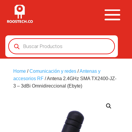
Búsqueda
de
productos
Home
/
Comunicación y redes
/
Antenas y
accesorios RF
/ Antena 2.4GHz SMA TX2400-JZ-
3 – 3dBi Omnidireccional (Ebyte)