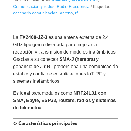
SKU:
6
Categorías:
Antenas y accesorios RF
,
JZ-
Comunicación y redes
,
Radio Frecuencia
Etiquetas:
3
accesorio comunicacion
,
antena
,
rf
–
3dBi
Omnidireccional
La
TX2400-JZ-3
es una antena externa de 2.4
(Ebyte)
GHz tipo goma diseñada para mejorar la
cantidad
recepción y transmisión de módulos inalámbricos.
Gracias a su conector
SMA-J (hembra)
y
ganancia de 3
dBi
, proporciona una comunicación
estable y confiable en aplicaciones IoT, RF y
sistemas inalámbricos.
Es ideal para módulos como
NRF24L01 con
SMA, Ebyte, ESP32, routers, radios y sistemas
de telemetría
.
⚙️ Características principales