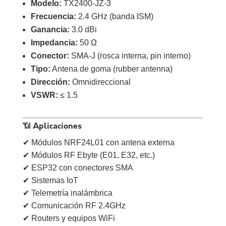
Modelo:
TX2400-JZ-3
Frecuencia:
2.4 GHz (banda ISM)
Ganancia:
3.0 dBi
Impedancia:
50 Ω
Conector:
SMA-J (rosca interna, pin interno)
Tipo:
Antena de goma (rubber antenna)
Dirección:
Omnidireccional
VSWR:
≤ 1.5
📶 Aplicaciones
✔ Módulos NRF24L01 con antena externa
✔ Módulos RF Ebyte (E01, E32, etc.)
✔ ESP32 con conectores SMA
✔ Sistemas IoT
✔ Telemetría inalámbrica
✔ Comunicación RF 2.4GHz
✔ Routers y equipos WiFi