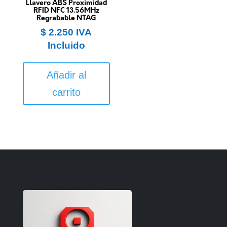
Llavero ABS Proximidad
RFID NFC 13.56MHz
Regrabable NTAG
$
2.250
IVA
Incluido
Añadir al
carrito