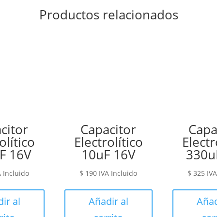
Productos relacionados
citor
Capacitor
Capa
olítico
Electrolítico
Electr
F 16V
10uF 16V
330u
A Incluido
$
190
IVA Incluido
$
325
IVA
ir al
Añadir al
Añad