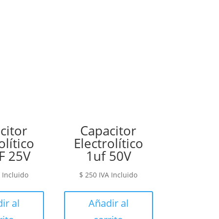
citor
Capacitor
olítico
Electrolítico
F 25V
1uf 50V
 Incluido
$
250
IVA Incluido
ir al
Añadir al