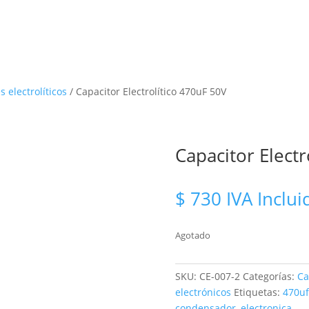
s electrolíticos
/ Capacitor Electrolítico 470uF 50V
Capacitor Electr
$
730
IVA Inclui
Agotado
SKU:
CE-007-2
Categorías:
Ca
electrónicos
Etiquetas:
470uf
condensador
,
electronica