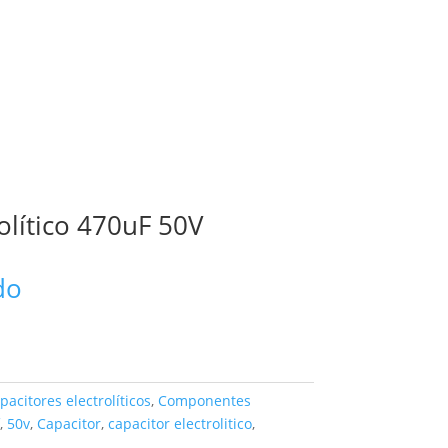
olítico 470uF 50V
do
pacitores electrolíticos
,
Componentes
,
50v
,
Capacitor
,
capacitor electrolitico
,