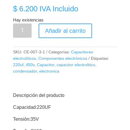
$
6.200
IVA Incluido
Hay existencias
Capacitor
Añadir al carrito
Electrolítico
220uF
450V
SKU:
CE-007-3-1
Categorías:
Capacitores
cantidad
electrolíticos
,
Componentes electrónicos
Etiquetas:
220uf
,
450v
,
Capacitor
,
capacitor electrolitico
,
condensador
,
electronica
Descripción del producto
Capacidad:220UF
Tensión:35V