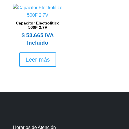
Capacitor Electrolítico
500F 2.7V
$
53.665
IVA
Incluido
Leer más
Horarios de Atención