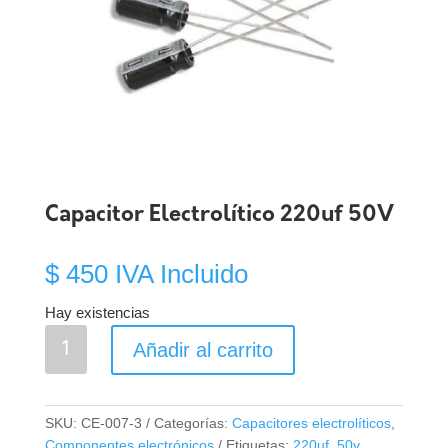
Capacitor Electrolítico 220uf 50V
$
450
IVA Incluido
Hay existencias
Capacitor
Añadir al carrito
Electrolítico
220uf
50V
SKU:
CE-007-3
Categorías:
Capacitores electrolíticos
,
cantidad
Componentes electrónicos
Etiquetas:
220uf
,
50v
,