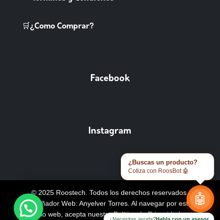
🛒¿Como Comprar?
Facebook
Instagram
¿Buscas un producto?
Cotiza con RoosBot 🤖
© 2025 Roostech. Todos los derechos reservados.
🤖
Diseñador Web: Anyelver Torres
. Al navegar por este
sitio web, acepta nuestra
Política de Privacidad y
¿Necesitas ayuda?
Habla con un asesor