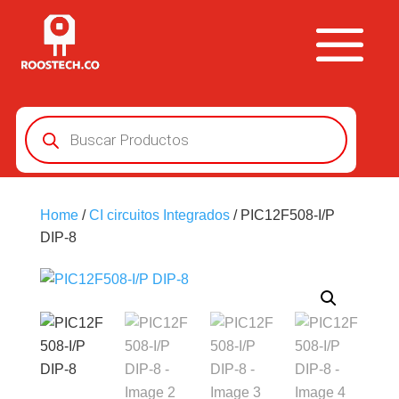
Búsqueda
de
productos
Home
/
CI circuitos Integrados
/ PIC12F508-I/P
DIP-8