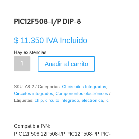
PIC12F508-I/P DIP-8
$
11.350
IVA Incluido
Hay existencias
PIC12F508-
Añadir al carrito
I/P
DIP-
8
SKU:
A8-2
Categorías:
CI circuitos Integrados
,
cantidad
Circuitos integrados
,
Componentes electrónicos
Etiquetas:
chip
,
circuito integrado
,
electronica
,
ic
Compatible P/N:
PIC12F508 12F508-I/P PIC12F508-I/P PIC-