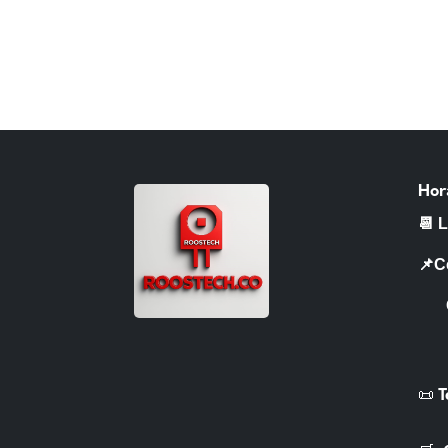
Hor
📆 
📌C
CR 
📜 