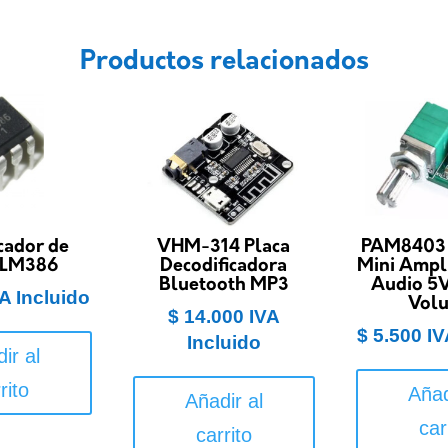
Productos relacionados
cador de
VHM-314 Placa
PAM8403 
 LM386
Decodificadora
Mini Ampli
Bluetooth MP3
Audio 5V
A Incluido
Vol
$
14.000
IVA
$
5.500
IV
Incluido
ir al
rito
Añad
Añadir al
car
carrito