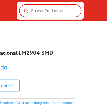
Búsqueda
de
productos
racional LM2904 SMD
ido
 carrito
ificadores
,
CI circuitos Integrados
,
Componentes