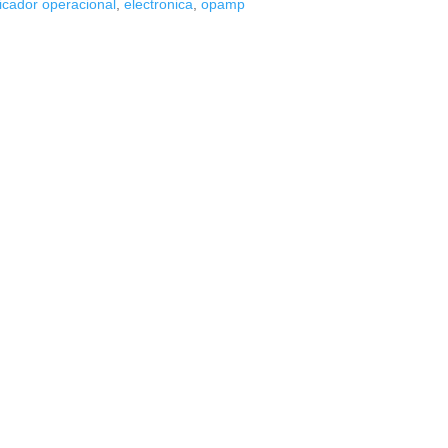
icador operacional
,
electronica
,
opamp