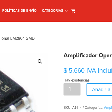
POLÍTICAS DE ENVÍO
CATEGORIAS
acional LM2904 SMD
Amplificador Ope
$
5.660
IVA Inclu
Hay existencias
Amplificador
Añadir al
Operacional
LM2904
SMD
SKU:
A16-4
Categorías:
Ampl
cantidad