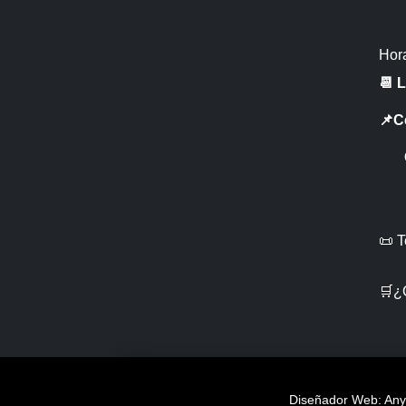
Hora
📆 
📌C
CR 
📜 
🛒¿
Diseñador Web: Anye