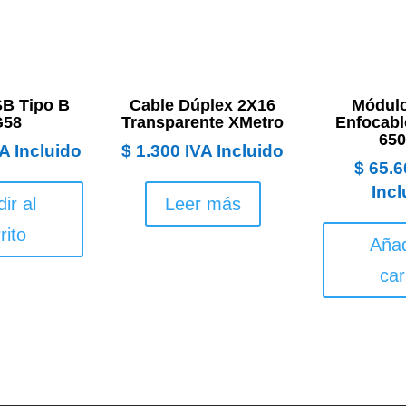
SB Tipo B
Cable Dúplex 2X16
Módulo
G58
Transparente XMetro
Enfocab
65
A Incluido
$
1.300
IVA Incluido
$
65.6
Incl
ir al
Leer más
rito
Añad
car