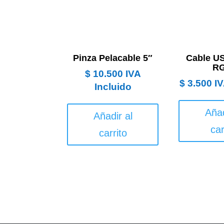
Pinza Pelacable 5″
Cable U
R
$
10.500
IVA
$
3.500
IV
Incluido
Añad
Añadir al
car
carrito