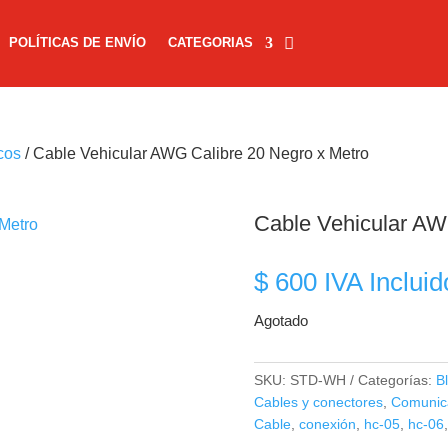
POLÍTICAS DE ENVÍO
CATEGORIAS
cos
/ Cable Vehicular AWG Calibre 20 Negro x Metro
Cable Vehicular AW
$
600
IVA Incluid
Agotado
SKU:
STD-WH
Categorías:
B
Cables y conectores
,
Comunica
Cable
,
conexión
,
hc-05
,
hc-06