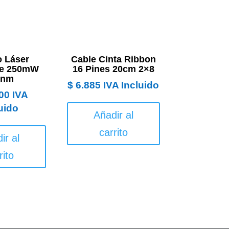
 Láser
Cable Cinta Ribbon
le 250mW
16 Pines 20cm 2×8
0nm
$
6.885
IVA Incluido
00
IVA
uido
Añadir al
carrito
ir al
rito