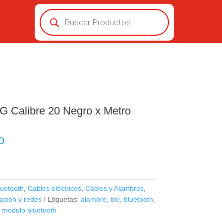
Búsqueda
de
productos
G Calibre 20 Negro x Metro
o
luetooth
,
Cables eléctricos
,
Cables y Alambres
,
ción y redes
Etiquetas:
alambre
,
ble
,
bluetooth
,
,
modulo bluetooth