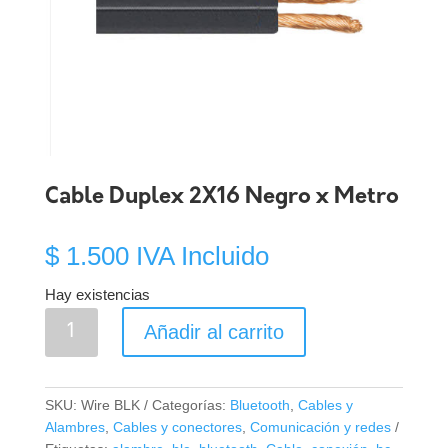
Cable Duplex 2X16 Negro x Metro
$
1.500
IVA Incluido
Hay existencias
Cable
Añadir al carrito
Duplex
2X16
Negro
SKU:
Wire BLK
Categorías:
Bluetooth
,
Cables y
x
Alambres
,
Cables y conectores
,
Comunicación y redes
Metro