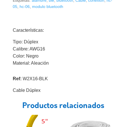
Etiquetas:
alambre
,
ble
,
bluetooth
,
Cable
,
conexión
,
hc-
cantidad
05
,
hc-06
,
modulo bluetooth
Características:
Tipo: Dúplex
Calibre: AWG16
Color: Negro
Material: Aleación
Ref:
W2X16-BLK
Cable Dúplex
Productos relacionados