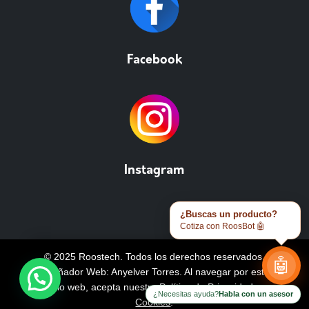
Facebook
Instagram
¿Buscas un producto?
Cotiza con RoosBot 🤖
© 2025 Roostech. Todos los derechos reservados.
🤖
Diseñador Web: Anyelver Torres
. Al navegar por este
sitio web, acepta nuestra
Política de Privacidad y
¿Necesitas ayuda?
Habla con un asesor
Cookies
.