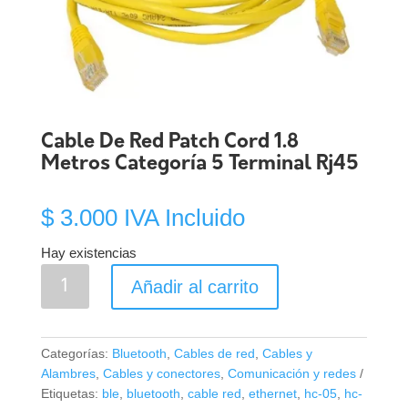
Cable De Red Patch Cord 1.8
Metros Categoría 5 Terminal Rj45
$
3.000
IVA Incluido
Hay existencias
Cable
Añadir al carrito
De
Red
Patch
Categorías:
Bluetooth
,
Cables de red
,
Cables y
Cord
Alambres
,
Cables y conectores
,
Comunicación y redes
1.8
Etiquetas:
ble
,
bluetooth
,
cable red
,
ethernet
,
hc-05
,
hc-