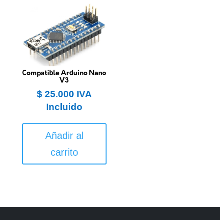
Las
opcio
se
puede
elegir
en
Compatible Arduino Nano
la
V3
págin
$
25.000
IVA
de
Incluido
produ
Añadir al
carrito