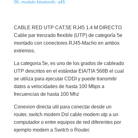
Metros
06
,
modulo bluetooth
,
rj45
Categoría
5
Terminal
CABLE RED UTP CAT.5E RJ45 1.4 M DIRECTO
Rj45
Cable par trenzado flexible (UTP) de categoría 5e
cantidad
montado con conectores RJ45-Macho en ambos
extremos.
La categoria 5e, es uno de los grados de cableado
UTP descritos en el estándar EIA/TIA 568B el cual
se utiliza para ejecutar CDDI y puede transmitir
datos a velocidades de hasta 100 Mbps a
frecuencias de hasta 100 Mhz
Conexion directa util para conectar desde un
router, switch modem Dsl cable modem utp a un
computador o entre equipos de red diferentes por
ejemplo modem a Switch o Router.