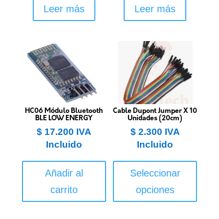
Leer más
Leer más
HC06 Módulo Bluetooth
Cable Dupont Jumper X 10
BLE LOW ENERGY
Unidades (20cm)
$
17.200
IVA
$
2.300
IVA
Incluido
Incluido
Este
produ
Añadir al
Seleccionar
tiene
carrito
opciones
múltip
varian