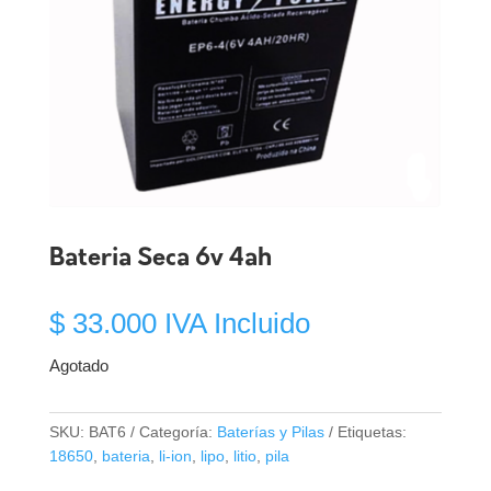
Bateria Seca 6v 4ah
$
33.000
IVA Incluido
Agotado
SKU:
BAT6
Categoría:
Baterías y Pilas
Etiquetas:
18650
,
bateria
,
li-ion
,
lipo
,
litio
,
pila