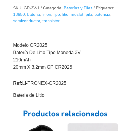
3V
SKU:
GP-3V-1
Categoría:
Baterías y Pilas
Etiquetas:
CR2025
18650
,
bateria
,
li-ion
,
lipo
,
litio
,
mosfet
,
pila
,
potencia
,
Tipo
semiconductor
,
transistor
Moneda
cantidad
Modelo CR2025
Batería De Litio Tipo Moneda 3V
210mAh
20mm X 3.2mm GP CR2025
Ref:
LI-TRONEX-CR2025
Batería de Litio
Productos relacionados