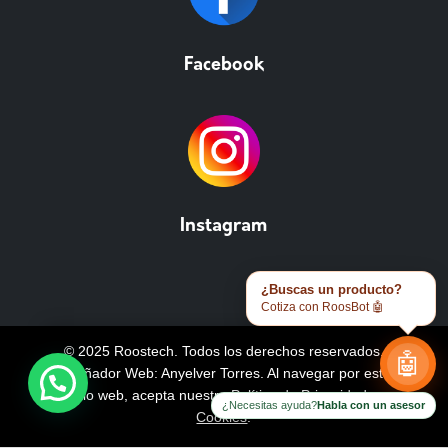
Facebook
Instagram
¿Buscas un producto?
Cotiza con RoosBot 🤖
© 2025 Roostech. Todos los derechos reservados.
🤖
Diseñador Web: Anyelver Torres
. Al navegar por este
sitio web, acepta nuestra
Política de Privacidad y
¿Necesitas ayuda?
Habla con un asesor
Cookies
.