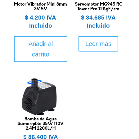
Motor Vibrador Mini 8mm
Servomotor MG945 RC
3V 5V
Tower Pro 12KgF/cm
$
4.200
IVA
$
34.685
IVA
Incluido
Incluido
Añadir al
Leer más
carrito
Bomba de Agua
Sumergible 35W 110V
2.4M 2200L/H
$
86.400
IVA