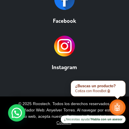
Facebook
Instagram
¿Buscas un producto?
Cotiza con RoosBot 🤖
© 2025 Roostech. Todos los derechos reservados.
🤖
Diseñador Web: Anyelver Torres
. Al navegar por este
sitio web, acepta nuestra
Política de Privacidad y
¿Necesitas ayuda?
Habla con un asesor
Cookies
.