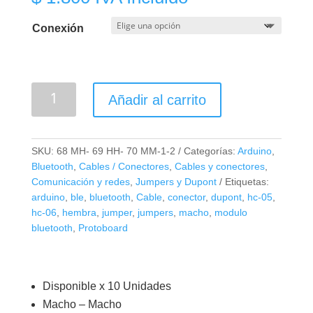
Conexión
Cable
Añadir al carrito
Dupont
Jumper
X
SKU:
68 MH- 69 HH- 70 MM-1-2
Categorías:
Arduino
,
10
Bluetooth
,
Cables / Conectores
,
Cables y conectores
,
Unidades
Comunicación y redes
,
Jumpers y Dupont
Etiquetas:
(10cm)
arduino
,
ble
,
bluetooth
,
Cable
,
conector
,
dupont
,
hc-05
,
hc-06
,
hembra
,
jumper
,
jumpers
,
macho
,
modulo
cantidad
bluetooth
,
Protoboard
Disponible x 10 Unidades
Macho – Macho