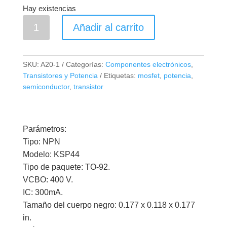
Hay existencias
Transistor
Añadir al carrito
NPN
KSP44
400V
SKU:
A20-1
Categorías:
Componentes electrónicos
,
0.3A
Transistores y Potencia
Etiquetas:
mosfet
,
potencia
,
cantidad
semiconductor
,
transistor
Parámetros:
Tipo: NPN
Modelo: KSP44
Tipo de paquete: TO-92.
VCBO: 400 V.
IC: 300mA.
Tamaño del cuerpo negro: 0.177 x 0.118 x 0.177
in.