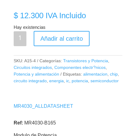
$
12.300
IVA Incluido
Hay existencias
MR4030
Añadir al carrito
Módulo
IC
de
SKU:
A15-4
Categorías:
Transistores y Potencia
,
Alimentación
Circuitos integrados
,
Componentes electr?nicos
,
de
Potencia y alimentación
Etiquetas:
alimentacion
,
chip
,
Resonancia
circuito integrado
,
energia
,
ic
,
potencia
,
semiconductor
Parcial
cantidad
MR4030_ALLDATASHEET
Ref:
MR4030-B165
Modulo de Potencia