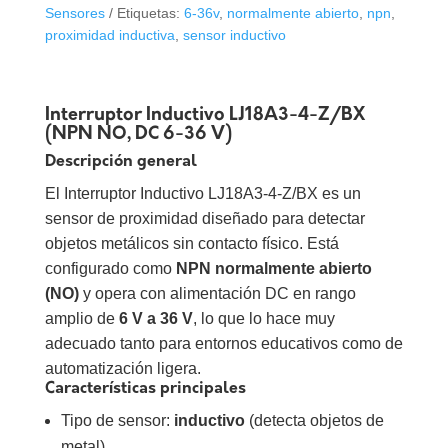
DC
Sensores
Etiquetas:
6-36v
,
normalmente abierto
,
npn
,
6-
proximidad inductiva
,
sensor inductivo
36V
LJ18A3-
4-
Interruptor Inductivo LJ18A3-4-Z/BX
Z/BX
(NPN NO, DC 6-36 V)
cantidad
Descripción general
El Interruptor Inductivo LJ18A3-4-Z/BX es un
sensor de proximidad diseñado para detectar
objetos metálicos sin contacto físico. Está
configurado como
NPN normalmente abierto
(NO)
y opera con alimentación DC en rango
amplio de
6 V a 36 V
, lo que lo hace muy
adecuado tanto para entornos educativos como de
automatización ligera.
Características principales
Tipo de sensor:
inductivo
(detecta objetos de
metal)