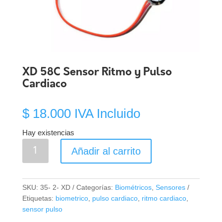
XD 58C Sensor Ritmo y Pulso
Cardiaco
$
18.000
IVA Incluido
Hay existencias
XD
Añadir al carrito
58C
Sensor
Ritmo
SKU:
35- 2- XD
Categorías:
Biométricos
,
Sensores
y
Etiquetas:
biometrico
,
pulso cardiaco
,
ritmo cardiaco
,
Pulso
sensor pulso
Cardiaco