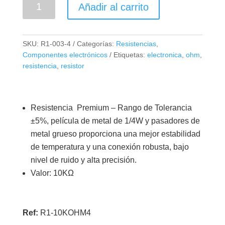
Resistencia
Añadir al carrito
de
Precisión
1/4W
SKU:
R1-003-4
Categorías:
Resistencias
,
10K
Componentes electrónicos
Etiquetas:
electronica
,
ohm
,
Ohm
resistencia
,
resistor
cantidad
Resistencia Premium – Rango de Tolerancia
±5%, película de metal de 1/4W y pasadores de
metal grueso proporciona una mejor estabilidad
de temperatura y una conexión robusta, bajo
nivel de ruido y alta precisión.
Valor: 10KΩ
Ref:
R1-10KOHM4