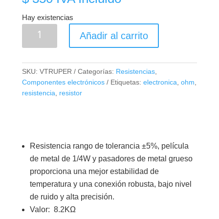
Hay existencias
Resistencia
Añadir al carrito
1/4W
8.2K
ohm
SKU:
VTRUPER
Categorías:
Resistencias
,
(Paquete
Componentes electrónicos
Etiquetas:
electronica
,
ohm
,
x10)
resistencia
,
resistor
cantidad
Resistencia rango de tolerancia ±5%, película
de metal de 1/4W y pasadores de metal grueso
proporciona una mejor estabilidad de
temperatura y una conexión robusta, bajo nivel
de ruido y alta precisión.
Valor: 8.2KΩ