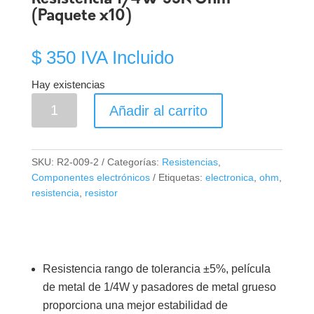
(Paquete x10)
$
350
IVA Incluido
Hay existencias
Resistencia
Añadir al carrito
1/4W
33K
Ohm
SKU:
R2-009-2
Categorías:
Resistencias
,
(Paquete
Componentes electrónicos
Etiquetas:
electronica
,
ohm
,
x10)
resistencia
,
resistor
cantidad
Resistencia rango de tolerancia ±5%, película
de metal de 1/4W y pasadores de metal grueso
proporciona una mejor estabilidad de