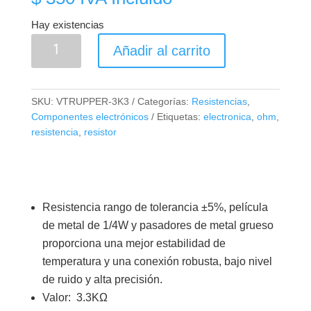
Hay existencias
Resistencia
Añadir al carrito
1/4W
3.3K
Ohm
SKU:
VTRUPPER-3K3
Categorías:
Resistencias
,
(Paquete
Componentes electrónicos
Etiquetas:
electronica
,
ohm
,
x10)
resistencia
,
resistor
cantidad
Resistencia rango de tolerancia ±5%, película
de metal de 1/4W y pasadores de metal grueso
proporciona una mejor estabilidad de
temperatura y una conexión robusta, bajo nivel
de ruido y alta precisión.
Valor: 3.3KΩ