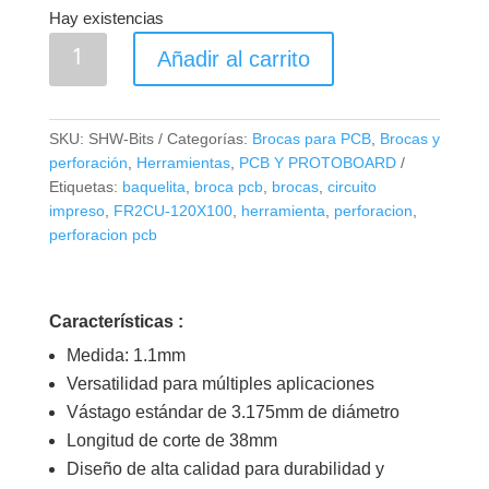
Hay existencias
Broca
Añadir al carrito
para
PCB
con
SKU:
SHW-Bits
Categorías:
Brocas para PCB
,
Brocas y
base
perforación
,
Herramientas
,
PCB Y PROTOBOARD
1.1mm
Etiquetas:
baquelita
,
broca pcb
,
brocas
,
circuito
cantidad
impreso
,
FR2CU-120X100
,
herramienta
,
perforacion
,
perforacion pcb
Características :
Medida: 1.1mm
Versatilidad para múltiples aplicaciones
Vástago estándar de 3.175mm de diámetro
Longitud de corte de 38mm
Diseño de alta calidad para durabilidad y