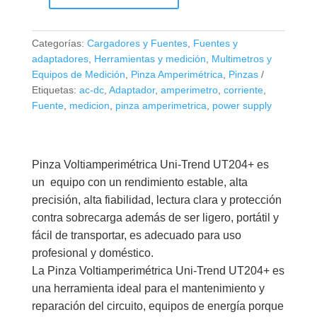
Amperimétrica
ACDC
Categorías:
Cargadores y Fuentes
,
Fuentes y
400
adaptadores
,
Herramientas y medición
,
Multimetros y
UT204+
Equipos de Medición
,
Pinza Amperimétrica
,
Pinzas
cantidad
Etiquetas:
ac-dc
,
Adaptador
,
amperimetro
,
corriente
,
Fuente
,
medicion
,
pinza amperimetrica
,
power supply
Pinza Voltiamperimétrica Uni-Trend UT204+ es
un equipo con un rendimiento estable, alta
precisión, alta fiabilidad, lectura clara y protección
contra sobrecarga además de ser ligero, portátil y
fácil de transportar, es adecuado para uso
profesional y doméstico.
La Pinza Voltiamperimétrica Uni-Trend UT204+ es
una herramienta ideal para el mantenimiento y
reparación del circuito, equipos de energía porque