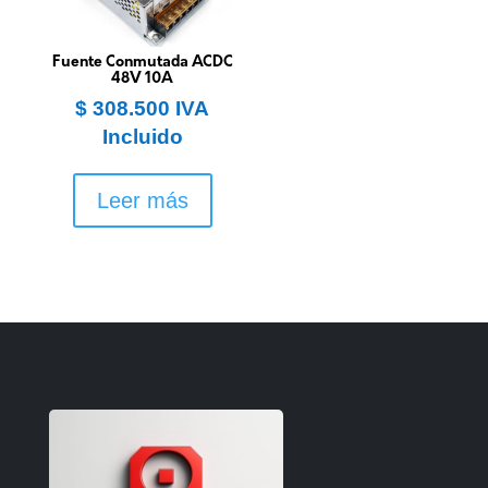
Fuente Conmutada ACDC
48V 10A
$
308.500
IVA
Incluido
Leer más