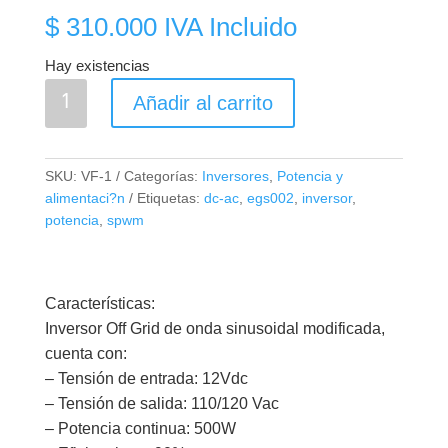
$
310.000
IVA Incluido
Hay existencias
Inversor
Añadir al carrito
Onda
Sinusoidal
Modificada
SKU:
VF-1
Categorías:
Inversores
,
Potencia y
DC
alimentaci?n
Etiquetas:
dc-ac
,
egs002
,
inversor
,
/
potencia
,
spwm
AC
500W
cantidad
Características:
Inversor Off Grid de onda sinusoidal modificada,
cuenta con:
– Tensión de entrada: 12Vdc
– Tensión de salida: 110/120 Vac
– Potencia continua: 500W