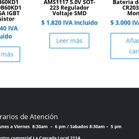
B60KD1
AMS1117 5.0V SOT-
Batería d
0B60KD1
223 Regulador
CR203
6A IGBT
Voltaje SMD
Mon
sistor
$
1.820
IVA Incluido
$
3.000
IV
40
IVA
luido
Leer más
Añad
car
r más
rarios de Atención
Lunes a Viernes 8:30am – 6 pm /
Sabados 8:30am – 5 pm
ntro comercial La Cascada Local 211A