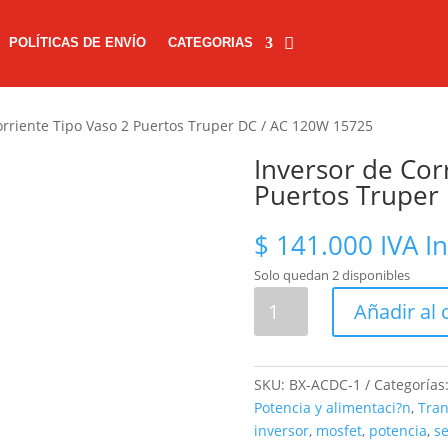
POLÍTICAS DE ENVÍO
CATEGORIAS
orriente Tipo Vaso 2 Puertos Truper DC / AC 120W 15725
Inversor de Cor
Puertos Truper
$
141.000
IVA I
Solo quedan 2 disponibles
Inversor
Añadir al 
de
Corriente
Tipo
SKU:
BX-ACDC-1
Categorías
Vaso
Potencia y alimentaci?n
,
Tran
2
inversor
,
mosfet
,
potencia
,
s
Puertos