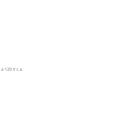
Truper
DC
/
AC
120W
15725
cantidad
 a 120 V c.a.