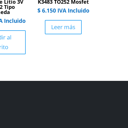
e Litio 3V
K3483 TO252 Mosfet
2 Tipo
$
6.150
IVA Incluido
eda
A Incluido
Leer más
ir al
rito
Facebook