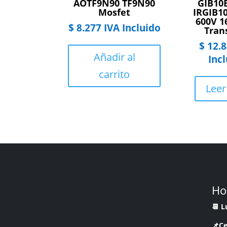
AOTF9N90 TF9N90
GIB10
Mosfet
IRGIB1
600V 1
$
8.277
IVA Incluido
Tran
$
12.8
Añadir al
Inc
carrito
Lee
Ho
📆 
📌Ce