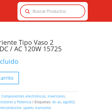
Búsqueda
de
productos
riente Tipo Vaso 2
 DC / AC 120W 15725
ncluido
carrito
:
Componentes electrónicos
,
Inversores
,
sistores y Potencia
Etiquetas:
dc-ac
,
egs002
,
emiconductor
,
spwm
,
transistor