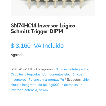
SN74HC14 Inversor Lógico
Schmitt Trigger DIP14
$
3.160
IVA Incluido
Agotado
SKU:
A14-1DIP
Categorías:
CI circuitos Integrados
,
Circuitos integrados
,
Componentes electrónicos
,
Inversores
,
Potencia y alimentaci?n
Etiquetas:
chip
,
circuito integrado
,
dc-ac
,
egs002
,
electronica
,
ic
,
inversor
,
potencia
,
spwm