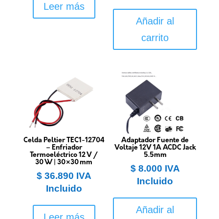
Leer más
Añadir al
carrito
Celda Peltier TEC1-12704
Adaptador Fuente de
– Enfriador
Voltaje 12V 1A ACDC Jack
Termoeléctrico 12 V /
5.5mm
30 W | 30×30 mm
$
8.000
IVA
$
36.890
IVA
Incluido
Incluido
Añadir al
Leer más