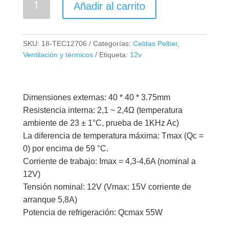
Añadir al carrito
12706
Enfriador
Termoeléctrico
SKU:
18-TEC12706
Categorías:
Celdas Peltier
,
Celda
Ventilación y térmicos
Etiqueta:
12v
Peltier
12V
55W
Dimensiones externas: 40 * 40 * 3.75mm
cantidad
Resistencia interna: 2,1 ~ 2,4Ω (temperatura
ambiente de 23 ± 1°C, prueba de 1KHz Ac)
La diferencia de temperatura máxima: Tmax (Qc =
0) por encima de 59 °C.
Corriente de trabajo: Imax = 4,3-4,6A (nominal a
12V)
Tensión nominal: 12V (Vmax: 15V corriente de
arranque 5,8A)
Potencia de refrigeración: Qcmax 55W