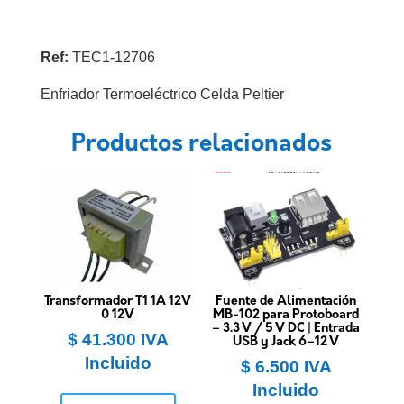
Ref:
TEC1-12706
Enfriador Termoeléctrico Celda Peltier
Productos relacionados
Transformador T1 1A 12V
Fuente de Alimentación
0 12V
MB-102 para Protoboard
– 3.3 V / 5 V DC | Entrada
$
41.300
IVA
USB y Jack 6–12 V
Incluido
$
6.500
IVA
Incluido