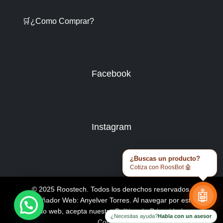
🛒¿Como Comprar?
Facebook
Instagram
¿Buscas un producto?
Cotiza con RoosBot 🤖
© 2025 Roostech. Todos los derechos reservados.
🤖
Diseñador Web: Anyelver Torres
. Al navegar por este
sitio web, acepta nuestra
Política de Privacidad y
¿Necesitas ayuda?
Habla con un asesor
Cookies
.