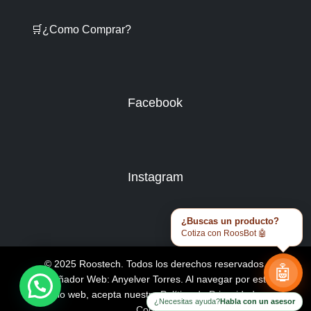
🛒¿Como Comprar?
Facebook
Instagram
¿Buscas un producto?
Cotiza con RoosBot 🤖
© 2025 Roostech. Todos los derechos reservados.
🤖
Diseñador Web: Anyelver Torres
. Al navegar por este
sitio web, acepta nuestra
Política de Privacidad y
¿Necesitas ayuda?
Habla con un asesor
Cookies
.