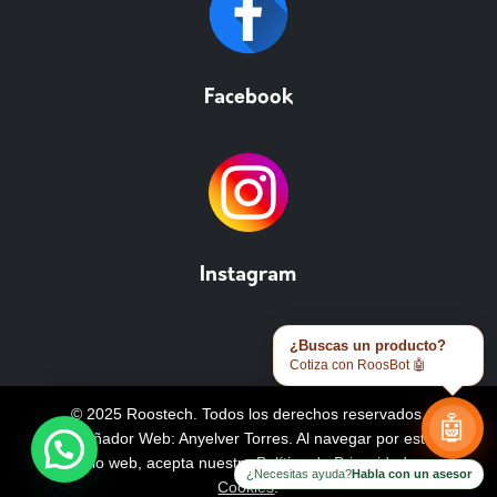
Facebook
Instagram
¿Buscas un producto?
Cotiza con RoosBot 🤖
© 2025 Roostech. Todos los derechos reservados.
🤖
Diseñador Web: Anyelver Torres
. Al navegar por este
sitio web, acepta nuestra
Política de Privacidad y
¿Necesitas ayuda?
Habla con un asesor
Cookies
.