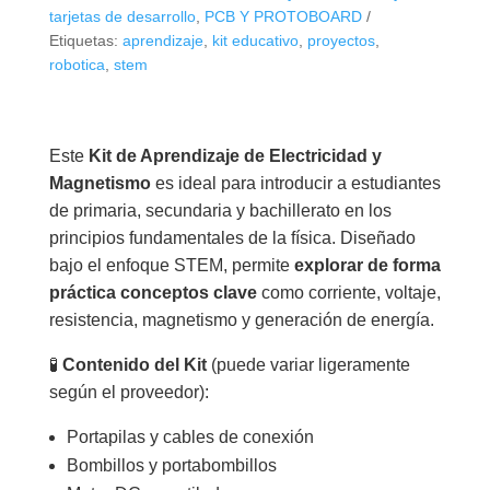
Magnetismo
tarjetas de desarrollo
,
PCB Y PROTOBOARD
–
Etiquetas:
aprendizaje
,
kit educativo
,
proyectos
,
robotica
,
stem
Circuitos
Básicos
STEM
cantidad
Este
Kit de Aprendizaje de Electricidad y
Magnetismo
es ideal para introducir a estudiantes
de primaria, secundaria y bachillerato en los
principios fundamentales de la física. Diseñado
bajo el enfoque STEM, permite
explorar de forma
práctica conceptos clave
como corriente, voltaje,
resistencia, magnetismo y generación de energía.
🧪
Contenido del Kit
(puede variar ligeramente
según el proveedor):
Portapilas y cables de conexión
Bombillos y portabombillos