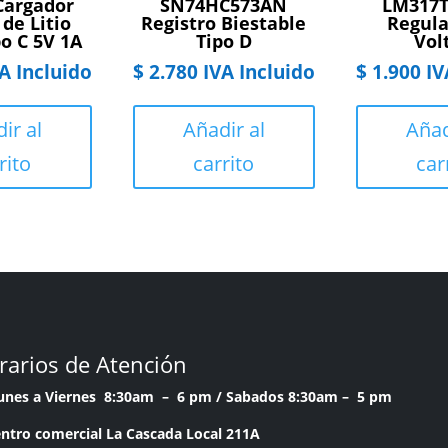
Cargador
SN74HC573AN
LM317T
 de Litio
Registro Biestable
Regula
po C 5V 1A
Tipo D
Vol
A Incluido
$
2.780
IVA Incluido
$
1.900
IV
ir al
Añadir al
Añad
rito
carrito
car
rarios de Atención
Lunes a Viernes 8:30am – 6 pm /
Sabados 8:30am – 5 pm
ntro comercial La Cascada Local 211A