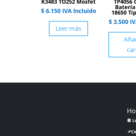
K3483 TO252 Mosfet
TP4056 
Batería
$
6.150
IVA Incluido
18650 Ti
$
3.500
IV
Leer más
Añad
car
Ho
📆 
📌Ce