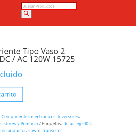
Búsqueda
de
productos
riente Tipo Vaso 2
 DC / AC 120W 15725
ncluido
carrito
:
Componentes electrónicos
,
Inversores
,
sistores y Potencia
Etiquetas:
dc-ac
,
egs002
,
emiconductor
,
spwm
,
transistor