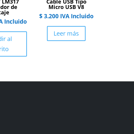
 LM317
Cable USB Tipo
dor de
Micro USB V8
taje
$
3.200
IVA Incluido
A Incluido
Leer más
ir al
rito
Facebook