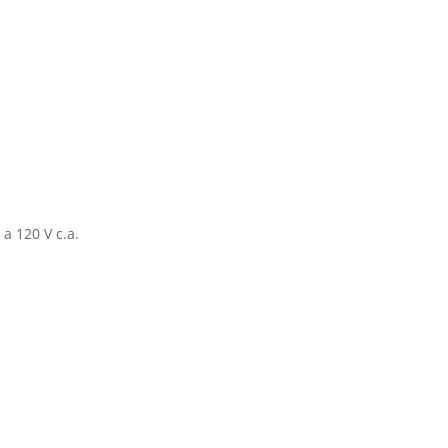
Truper
DC
/
AC
120W
15725
cantidad
 a 120 V c.a.