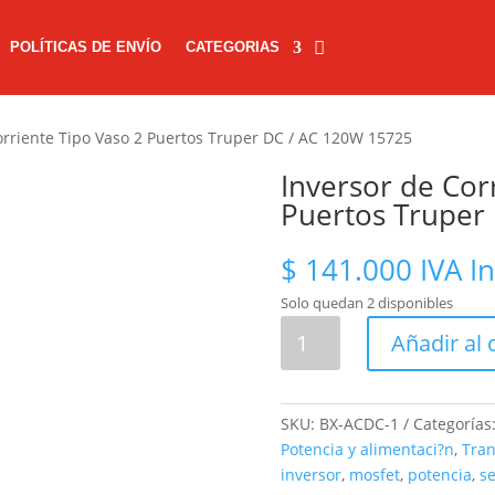
POLÍTICAS DE ENVÍO
CATEGORIAS
orriente Tipo Vaso 2 Puertos Truper DC / AC 120W 15725
Inversor de Cor
Puertos Truper
$
141.000
IVA I
Solo quedan 2 disponibles
Inversor
Añadir al 
de
Corriente
Tipo
SKU:
BX-ACDC-1
Categorías
Vaso
Potencia y alimentaci?n
,
Tran
2
inversor
,
mosfet
,
potencia
,
s
Puertos