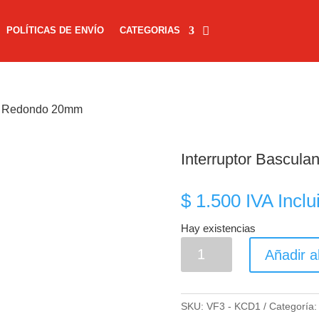
POLÍTICAS DE ENVÍO
CATEGORIAS
nte Redondo 20mm
Interruptor Bascul
$
1.500
IVA Inclu
Hay existencias
Interruptor
Añadir al
Basculante
Redondo
20mm
SKU:
VF3 - KCD1
Categoría
cantidad