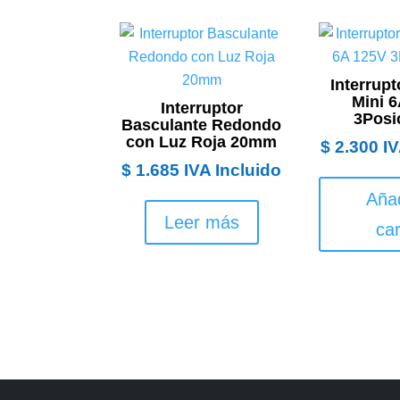
Interrupt
Mini 
Interruptor
3Posi
Basculante Redondo
con Luz Roja 20mm
$
2.300
IV
$
1.685
IVA Incluido
Añad
Leer más
car