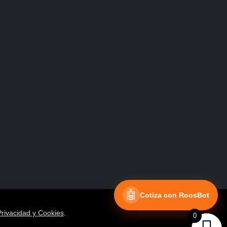
Facebook
Instagram
🤖
Cotiza con RoosBot
Privacidad y Cookies
.
0