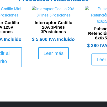
or Codillo
Interruptor Codillo
6A 125V
20A 3Pines
Pulsad
ciones
3Posiciones
Retenció
6x6x
A Incluido
$
5.600
IVA Incluido
$
380
IVA
ir al
Leer más
Leer
rito