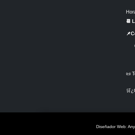
Hora
📆 
📌C
CR 
📜 
🛒¿
Diseñador Web: Anye