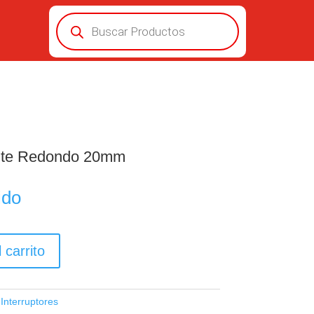
Búsqueda
de
productos
ante Redondo 20mm
ido
 carrito
:
Interruptores