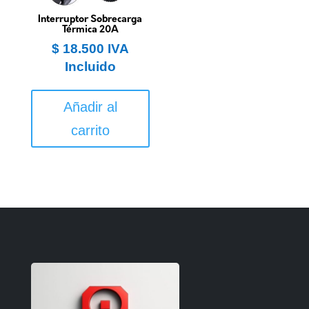
Interruptor Sobrecarga
Térmica 20A
$
18.500
IVA
Incluido
Añadir al
carrito