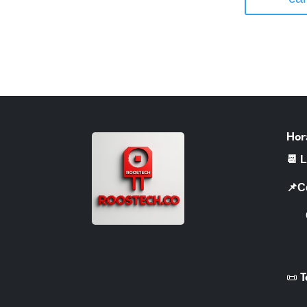
Hor
📆 
📌C
CR 
📜 