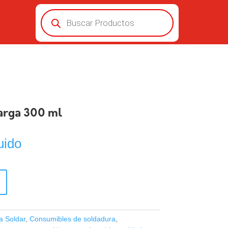
Búsqueda
de
productos
arga 300 ml
uido
a Soldar
,
Consumibles de soldadura
,