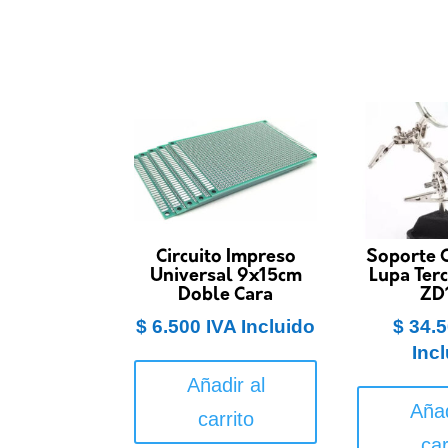
Circuito Impreso
Soporte 
Universal 9x15cm
Lupa Ter
Doble Cara
ZD
$
6.500
IVA Incluido
$
34.5
Inc
Añadir al
Añad
carrito
car