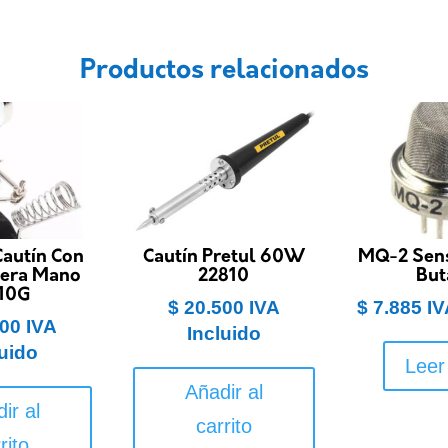
Productos relacionados
Cautín Con
Cautín Pretul 60W
MQ-2 Sens
cera Mano
22810
But
10G
$
20.500
IVA
$
7.885
IV
00
IVA
Incluido
luido
Leer
Añadir al
ir al
carrito
rito