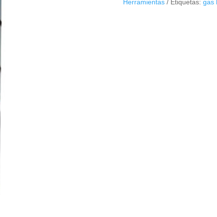
Herramientas
Etiquetas:
gas 
300
ml
cantidad