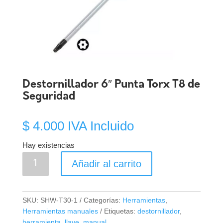
Destornillador 6″ Punta Torx T8 de
Seguridad
$
4.000
IVA Incluido
Hay existencias
Destornillador
Añadir al carrito
6"
Punta
Torx
SKU:
SHW-T30-1
Categorías:
Herramientas
,
T8
Herramientas manuales
Etiquetas:
destornillador
,
de
herramienta
,
llave
,
manual